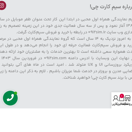
باره سیم کارت چی!
م نمایندگی همراه اول محبی در ابتدا این کار تحت عنوان ظفر موبایل در سا
۱۳۸۹ آغاز نمود و پس از سه سال فعالیت جدی خود در این زمینه تصمیم به را
وب سایت 0912sim.ir در رابطه با خرید و فروش سیم‌کارت گرفت.
تا به امروز نزدیک به ۱۴ سال است که گروه نمایندگی همراه اول محبی در عر
ید و فروش سیم‌کارت فعالیت حرفه ای خود را انجام می‌دهد و در طول ای
ت همواره سعی داشته است تا بهترین خدمات را به مشتریان خود ارائه دهد 
در نهایت این وبسایت با
رویکرد بروزرسانی UI و UX متولد شد ، امید است در ماه های آتی بتوانید 
ایی مدرن و بروزتر در خدمت شما عزیزان باشیم ، لازم به ذکر این دامنه را زی
 با برند سیم کارت چی! خواهید شناخت.
وزها:
0
روشگاه
سبد خرید
حساب کاربری من
هفت روز هفته،از ساعت ۱۰ صبح الی ۲۱ پاسخگو شما هستیم شمار
تماس: 02144200265