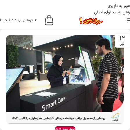
عبور به ناوبری
رفتن به محتوای اصلی
0
تومان
ورود / ثبت نا
12
تیر
اخبار سیم کارت