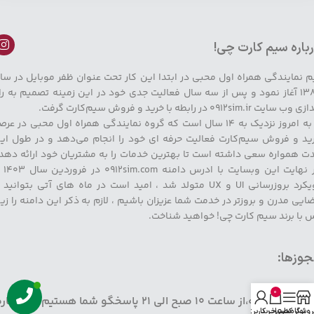
باره سیم کارت چی!
م نمایندگی همراه اول محبی در ابتدا این کار تحت عنوان ظفر موبایل در سا
۱۳۸۹ آغاز نمود و پس از سه سال فعالیت جدی خود در این زمینه تصمیم به را
وب سایت 0912sim.ir در رابطه با خرید و فروش سیم‌کارت گرفت.
تا به امروز نزدیک به ۱۴ سال است که گروه نمایندگی همراه اول محبی در عر
ید و فروش سیم‌کارت فعالیت حرفه ای خود را انجام می‌دهد و در طول ای
ت همواره سعی داشته است تا بهترین خدمات را به مشتریان خود ارائه دهد 
در نهایت این وبسایت با
رویکرد بروزرسانی UI و UX متولد شد ، امید است در ماه های آتی بتوانید 
ایی مدرن و بروزتر در خدمت شما عزیزان باشیم ، لازم به ذکر این دامنه را زی
 با برند سیم کارت چی! خواهید شناخت.
وزها:
0
هفت روز هفته،از ساعت ۱۰ صبح الی ۲۱ پاسخگو شما هستیم شمار
روشگاه
نوار کناری
سبد خرید
حساب کاربری من