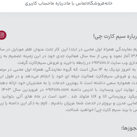
خانه
فروشگاه
تماس با ما
درباره ما
حساب کاربری
باره سیم کارت چی!
م نمایندگی همراه اول محبی در ابتدا این کار تحت عنوان ظفر موبایل در سا
۱۳۸۹ آغاز نمود و پس از سه سال فعالیت جدی خود در این زمینه تصمیم به را
وب سایت 0912sim.ir در رابطه با خرید و فروش سیم‌کارت گرفت.
تا به امروز نزدیک به ۱۴ سال است که گروه نمایندگی همراه اول محبی در عر
ید و فروش سیم‌کارت فعالیت حرفه ای خود را انجام می‌دهد و در طول ای
ت همواره سعی داشته است تا بهترین خدمات را به مشتریان خود ارائه دهد 
در نهایت این وبسایت با
رویکرد بروزرسانی UI و UX متولد شد ، امید است در ماه های آتی بتوانید 
ایی مدرن و بروزتر در خدمت شما عزیزان باشیم ، لازم به ذکر این دامنه را زی
 با برند سیم کارت چی! خواهید شناخت.
وزها: