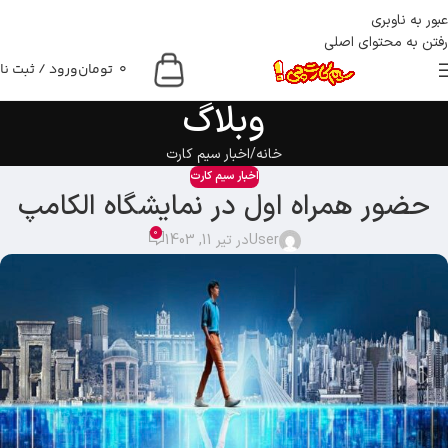
عبور به ناوبری
رفتن به محتوای اصلی
0
تومان
ورود / ثبت نا
وبلاگ
خانه
اخبار سیم کارت
اخبار سیم کارت
حضور همراه اول در نمایشگاه الکامپ
0
User
در تیر 11, 1403